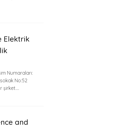
 Elektrik
lik
şim Numaraları:
p sokak No:52
 şirket….
gence and