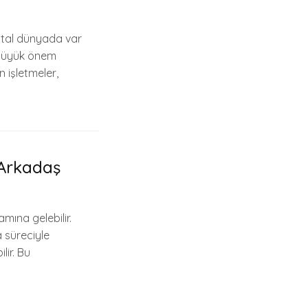
ijital dünyada var
ı büyük önem
n işletmeler,
 Arkadaş
mına gelebilir.
 süreciyle
ilir. Bu