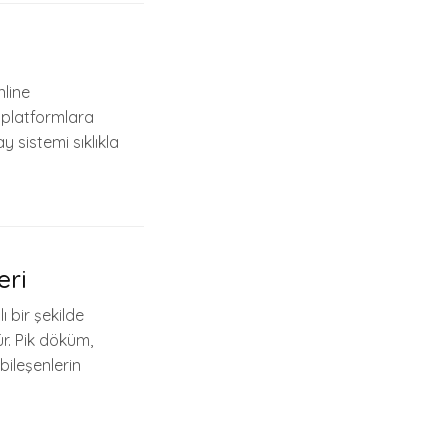
nline
 platformlara
 sistemi sıklıkla
eri
ı bir şekilde
ür. Pik döküm,
bileşenlerin