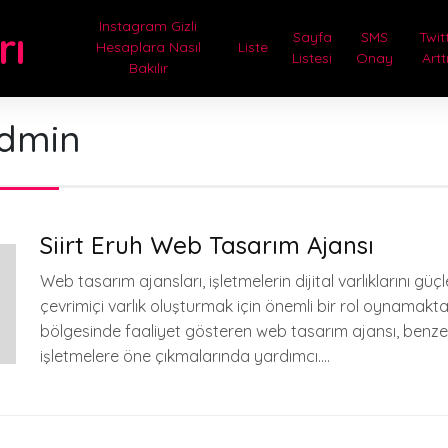
Instagram Gizli
rı
Sayfa
SMS
Twit
Hesaplara Nasıl
Liste
Listesi
Onay
Artt
Bakılır
dmin
Siirt Eruh Web Tasarım Ajansı
Web tasarım ajansları, işletmelerin dijital varlıklarını gü
çevrimiçi varlık oluşturmak için önemli bir rol oynamaktadı
bölgesinde faaliyet gösteren web tasarım ajansı, benzer
işletmelere öne çıkmalarında yardımcı….