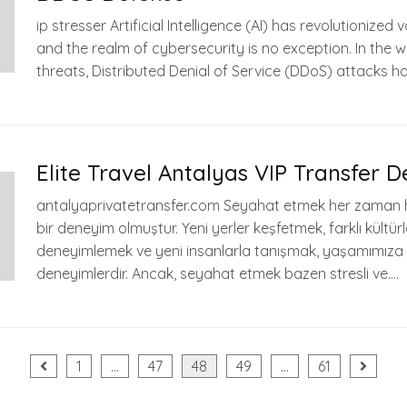
ip stresser Artificial Intelligence (AI) has revolutionized v
and the realm of cybersecurity is no exception. In the 
threats, Distributed Denial of Service (DDoS) attacks h
Elite Travel Antalyas VIP Transfer D
antalyaprivatetransfer.com Seyahat etmek her zaman 
bir deneyim olmuştur. Yeni yerler keşfetmek, farklı kültürl
deneyimlemek ve yeni insanlarla tanışmak, yaşamımıza
deneyimlerdir. Ancak, seyahat etmek bazen stresli ve….
1
…
47
48
49
…
61
ası