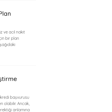
 Plan
 ve acil nakit
in bir plan
aşağıdaki
ştirme
n kredi başvurusu
 olabilir. Ancak,
erektiği anlamına