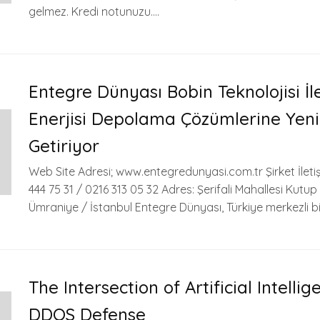
gelmez. Kredi notunuzu….
Entegre Dünyası Bobin Teknolojisi İle
Enerjisi Depolama Çözümlerine Yeni
Getiriyor
Web Site Adresi; www.entegredunyasi.com.tr Şirket İleti
444 75 31 / 0216 313 05 32 Adres: Şerifali Mahallesi Kutu
Ümraniye / İstanbul Entegre Dünyası, Türkiye merkezli bir
The Intersection of Artificial Intelli
DDOS Defense