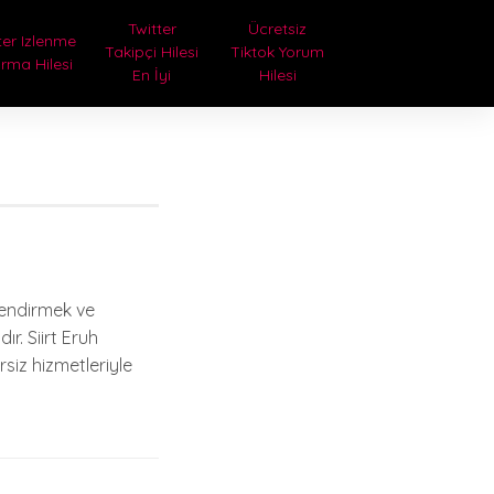
Twitter
Ücretsiz
ter Izlenme
Takipçi Hilesi
Tiktok Yorum
ırma Hilesi
En İyi
Hilesi
çlendirmek ve
r. Siirt Eruh
siz hizmetleriyle