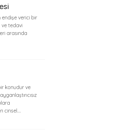
esi
n endişe verici bir
 ve tedavi
eri arasında
 bir konudur ve
ayganlaştırıcısız
ulara
n cinsel….