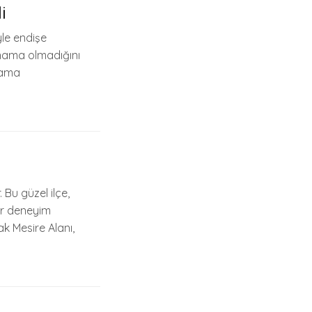
i
yle endişe
anama olmadığını
anama
Bu güzel ilçe,
bir deneyim
ak Mesire Alanı,