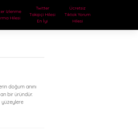
Twitter
Ücretsiz
ter Izlenme
Takipçi Hilesi
Tiktok Yorum
ırma Hilesi
En İyi
Hilesi
erin doğum anını
an bir üründür.
l yüzeylere