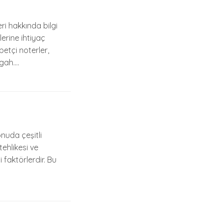
ri hakkında bilgi
lerine ihtiyaç
etçi noterler,
tgah….
onuda çeşitli
ehlikesi ve
 faktörlerdir. Bu