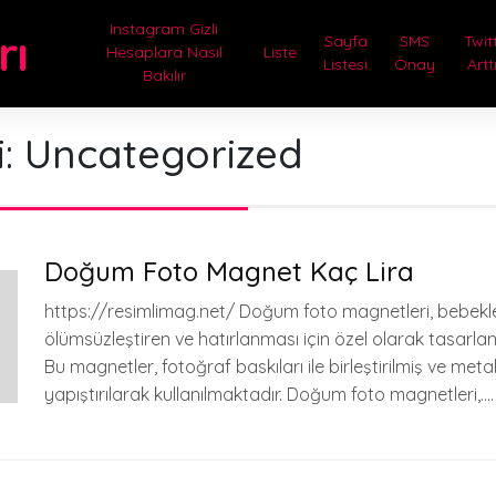
Instagram Gizli
rı
Sayfa
SMS
Twit
Hesaplara Nasıl
Liste
Listesi
Onay
Artt
Bakılır
i:
Uncategorized
Doğum Foto Magnet Kaç Lira
https://resimlimag.net/ Doğum foto magnetleri, bebekl
ölümsüzleştiren ve hatırlanması için özel olarak tasarlan
Bu magnetler, fotoğraf baskıları ile birleştirilmiş ve meta
yapıştırılarak kullanılmaktadır. Doğum foto magnetleri,….