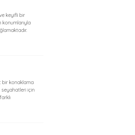
e keyifli bir
n konumlarıyla
ağlamaktadır.
at bir konaklama
 seyahatleri için
farklı