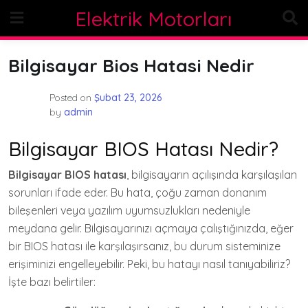
Skip
Elektrik Motorları
to
content
Bilgisayar Bios Hatasi Nedir
Posted on
Şubat 23, 2026
by
admin
Bilgisayar BIOS Hatası Nedir?
Bilgisayar BIOS hatası
, bilgisayarın açılışında karşılaşılan
sorunları ifade eder. Bu hata, çoğu zaman donanım
bileşenleri veya yazılım uyumsuzlukları nedeniyle
meydana gelir. Bilgisayarınızı açmaya çalıştığınızda, eğer
bir BIOS hatası ile karşılaşırsanız, bu durum sisteminize
erişiminizi engelleyebilir. Peki, bu hatayı nasıl tanıyabiliriz?
İşte bazı belirtiler: