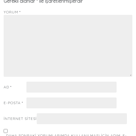
Gerekli alanlar
*
ile işaretlenmişlerdir
YORUM
*
AD
*
E-POSTA
*
İNTERNET SITESI
DAHA SONRAKI YORUMLARIMDA KULLANILMASI IÇIN ADIM, E-