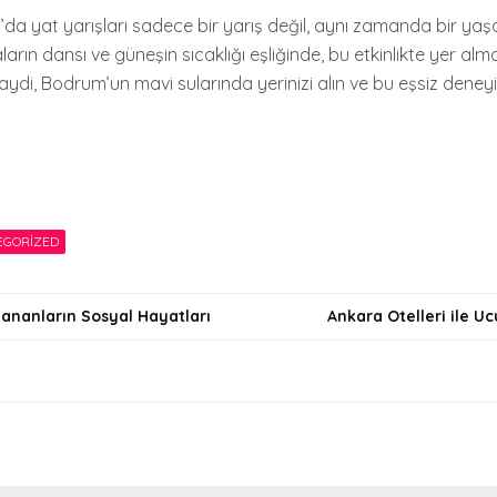
da yat yarışları sadece bir yarış değil, aynı zamanda bir yaş
ların dansı ve güneşin sıcaklığı eşliğinde, bu etkinlikte yer alm
aydi, Bodrum’un mavi sularında yerinizi alın ve bu eşsiz deney
EGORIZED
lananların Sosyal Hayatları
Ankara Otelleri ile Ucu
i