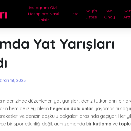
Instagram Gizli
rı
Sayfa
SMS
Twit
Hesaplara Nasıl
Liste
Listesi
Onay
Artt
Bakılır
mda Yat Yarışları
dı
ziran 18, 2025
denizinde düzenlenen yat yarışları, deniz tutkunlarını bir ara
ların hem de izleyicilerin
heyecan dolu anlar
yaşamasını sağlıy
 hareketleri ve denizin coşkulu dalgaları arasında geçiyor. Her y
e bir spor etkinliği değil, aynı zamanda bir
kutlama
ve
toplu