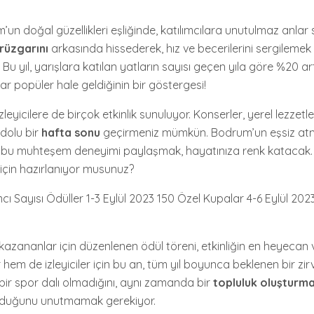
m’un doğal güzellikleri eşliğinde, katılımcılara unutulmaz anlar
rüzgarını
arkasında hissederek, hız ve becerilerini sergilemek 
Bu yıl, yarışlara katılan yatların sayısı geçen yıla göre %20 ar
dar popüler hale geldiğinin bir göstergesi!
 izleyicilere de birçok etkinlik sunuluyor. Konserler, yerel lezzetl
e dolu bir
hafta sonu
geçirmeniz mümkün. Bodrum’un eşsiz atm
kte bu muhteşem deneyimi paylaşmak, hayatınıza renk katacak. 
için hazırlanıyor musunuz?
lımcı Sayısı Ödüller 1-3 Eylül 2023 150 Özel Kupalar 4-6 Eylül 20
kazananlar için düzenlenen ödül töreni, etkinliğin en heyecan 
ar hem de izleyiciler için bu an, tüm yıl boyunca beklenen bir zir
 bir spor dalı olmadığını, aynı zamanda bir
topluluk oluşturm
lduğunu unutmamak gerekiyor.