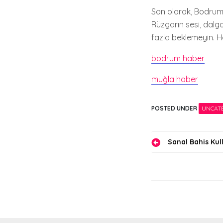
Son olarak, Bodrum’
Rüzgarın sesi, dalga
fazla beklemeyin. H
bodrum haber
muğla haber
POSTED UNDER
UNCAT
Yazı
Sanal Bahis Kul
gezinmes