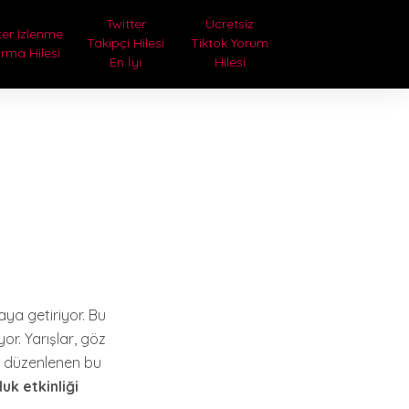
Twitter
Ücretsiz
ter Izlenme
Takipçi Hilesi
Tiktok Yorum
ırma Hilesi
En İyi
Hilesi
ya getiriyor. Bu
or. Yarışlar, göz
ıl düzenlenen bu
luk etkinliği