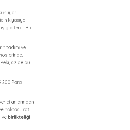
 sunuyor.
için kıyasıya
tış gösterdi. Bu
erin tadımı ve
osferinde,
Peki, siz de bu
23 200 Para
verici anlarından
ve noktası. Yat
a
ve
birlikteliği