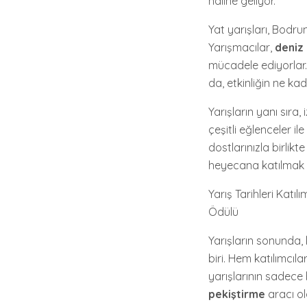
haline geliyor.
Yat yarışları, Bodru
Yarışmacılar,
deniz 
mücadele ediyorlar. 
da, etkinliğin ne ka
Yarışların yanı sıra,
çeşitli eğlenceler il
dostlarınızla birli
heyecana katılmak 
Yarış Tarihleri Katı
Ödülü
Yarışların sonunda, 
biri. Hem katılımcıl
yarışlarının sadece
pekiştirme
aracı o