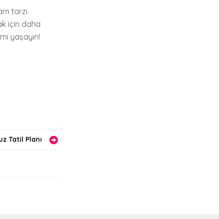
am tarzı.
ak için daha
imi yaşayın!
z Tatil Planı