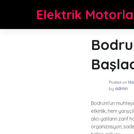
Skip
Elektrik Motorla
to
content
Bodru
Başla
Posted on
Ha
by
admin
Bodrum’un muhteşem 
etkinlik, hem yarışçı
alıcı yatların zarif
organizasyon, sadec