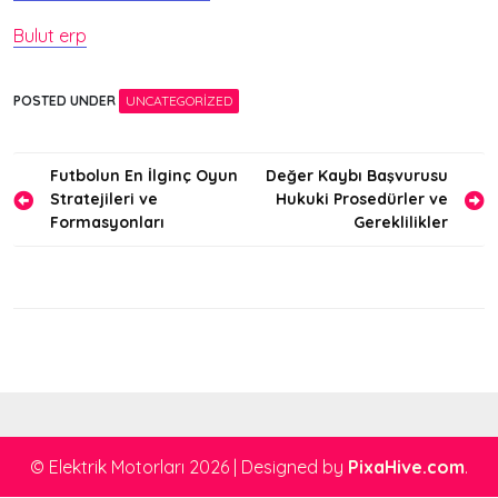
Bulut erp
POSTED UNDER
UNCATEGORIZED
Yazı
Futbolun En İlginç Oyun
Değer Kaybı Başvurusu
Stratejileri ve
Hukuki Prosedürler ve
gezinmesi
Formasyonları
Gereklilikler
© Elektrik Motorları 2026
|
Designed by
PixaHive.com
.