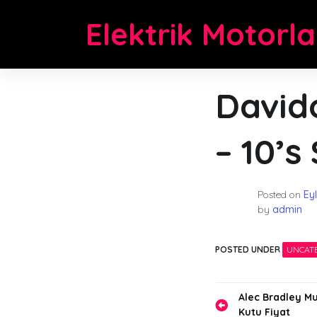
Skip
Elektrik Motorla
to
content
Davido
– 10’s 
Posted on
Eyl
by
admin
POSTED UNDER
UNCAT
Yazı
Alec Bradley Mu
Kutu Fiyat