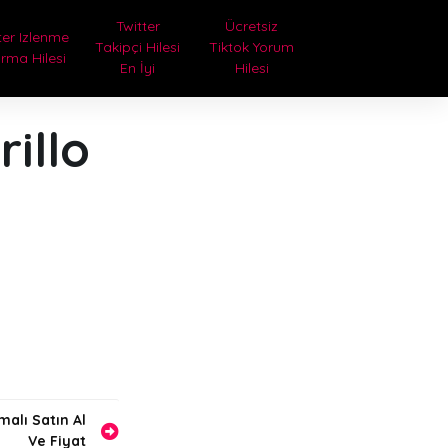
Twitter
Ücretsiz
ter Izlenme
Takipçi Hilesi
Tiktok Yorum
ırma Hilesi
En İyi
Hilesi
illo
alı Satın Al
Ve Fiyat