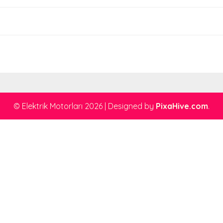
i
© Elektrik Motorları 2026
|
Designed by
PixaHive.com
.