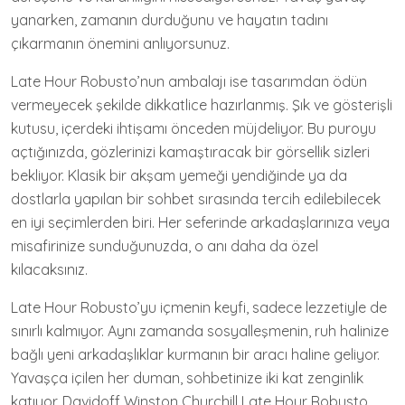
yanarken, zamanın durduğunu ve hayatın tadını
çıkarmanın önemini anlıyorsunuz.
Late Hour Robusto’nun ambalajı ise tasarımdan ödün
vermeyecek şekilde dikkatlice hazırlanmış. Şık ve gösterişli
kutusu, içerdeki ihtişamı önceden müjdeliyor. Bu puroyu
açtığınızda, gözlerinizi kamaştıracak bir görsellik sizleri
bekliyor. Klasik bir akşam yemeği yendiğinde ya da
dostlarla yapılan bir sohbet sırasında tercih edilebilecek
en iyi seçimlerden biri. Her seferinde arkadaşlarınıza veya
misafirinize sunduğunuzda, o anı daha da özel
kılacaksınız.
Late Hour Robusto’yu içmenin keyfi, sadece lezzetiyle de
sınırlı kalmıyor. Aynı zamanda sosyalleşmenin, ruh halinize
bağlı yeni arkadaşlıklar kurmanın bir aracı haline geliyor.
Yavaşça içilen her duman, sohbetinize iki kat zenginlik
katıyor. Davidoff Winston Churchill Late Hour Robusto,