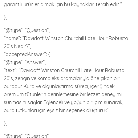
garantili ürünler almak için bu kaynakları tercih edin.”
},
“@type”: “Question”,
“name”: “Davidoff Winston Churchill Late Hour Robusto
20’s Nedir?”,
“acceptedAnswer”: {
“@type”: “Answer”,
“text”: “Davidoff Winston Churchill Late Hour Robusto
20’s, zengin ve kompleks aromalarıyla öne çıkan bir
purodur. Kura ve olgunlaştırma süreci, içeriğindeki
premium tütünlerin derinlemesine bir lezzet deneyimi
sunmasını sağlar. Eğlenceli ve yoğun bir içim sunarak,
puro tutkunları için eşsiz bir seçenek oluşturur.”
},
“@type”: “Question”,