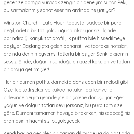
gecenize damga vuracak zengin bir deneyim sunar. Peki,
bu sarmalanmış sanat eserinin ardında ne yatıyor?
Winston Churchill Late Hour Robusto, sadece bir puro
değil, adeta bir tat yolculuğuna çıkarıyor sizi. İçinde
barındırdığı karışık tat profili, ilk puff'ta bile hissedilmeye
başlıyor. Başlangıçta gelen baharatlı ve topraksı notalar,
ardında derin meyvemsi tatlarla birleşiyor. Sanki akşamın
sessizliğinde, doğanın sunduğu en güzel kokuları ve tatları
bir araya getirmişler!
Her bir duman puff'u, damakta dans eden bir melodi gibi.
Özellikle tatlı şeker ve kakao notaları, acı kahve ile
birleşince deyim yerindeyse bir şölene dönüşüyor. Eğer
yoğun ve dolgun tatları seviyorsanız, bu puro tam size
göre. Dumanı tamamen havaya bırakırken, hissedeceğiniz
aromasının hacmi sizi büyüleyecek.
Kendi başına geçirilen bir zaman diliminde ya da dostlarla