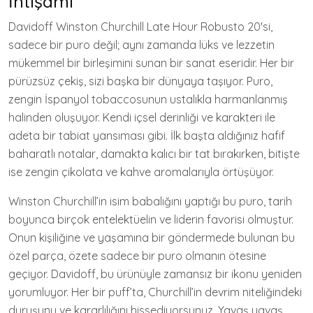
İhtişamı
Davidoff Winston Churchill Late Hour Robusto 20'si,
sadece bir puro değil; aynı zamanda lüks ve lezzetin
mükemmel bir birleşimini sunan bir sanat eseridir. Her bir
pürüzsüz çekiş, sizi başka bir dünyaya taşıyor. Puro,
zengin İspanyol tobaccosunun ustalıkla harmanlanmış
halinden oluşuyor. Kendi içsel derinliği ve karakteri ile
adeta bir tabiat yansıması gibi. İlk başta aldığınız hafif
baharatlı notalar, damakta kalıcı bir tat bırakırken, bitişte
ise zengin çikolata ve kahve aromalarıyla örtüşüyor.
Winston Churchill’in isim babalığını yaptığı bu puro, tarih
boyunca birçok entelektüelin ve liderin favorisi olmuştur.
Onun kişiliğine ve yaşamına bir göndermede bulunan bu
özel parça, özete sadece bir puro olmanın ötesine
geçiyor. Davidoff, bu ürünüyle zamansız bir ikonu yeniden
yorumluyor. Her bir puff’ta, Churchill’in devrim niteliğindeki
duruşunu ve kararlılığını hissediyorsunuz. Yavaş yavaş