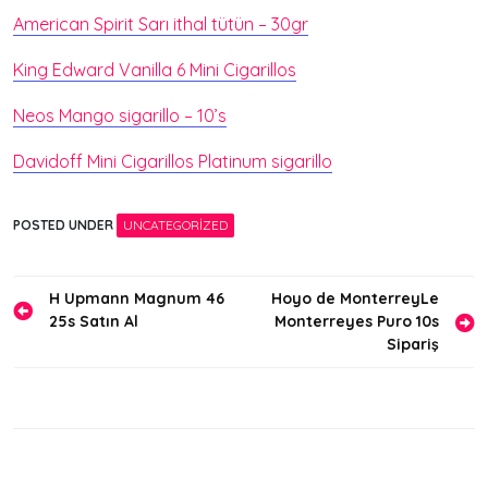
American Spirit Sarı ithal tütün – 30gr
King Edward Vanilla 6 Mini Cigarillos
Neos Mango sigarillo – 10’s
Davidoff Mini Cigarillos Platinum sigarillo
POSTED UNDER
UNCATEGORIZED
Yazı
H Upmann Magnum 46
Hoyo de MonterreyLe
25s Satın Al
Monterreyes Puro 10s
gezinmesi
Sipariş