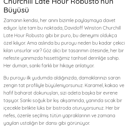
Churchill Late Hour Robusto’nun
Büyüsü
Zamanın kendisi, her anını bizimle paylaşmaya davet
ediyor. İşte tam bu noktada, Davidoff Winston Churchill
Late Hour Robusto gibi bir puro, bu deneyimi oldukça
özel kılıyor. Ama aslında bu puroyu neden bu kadar çekici
kılan unsurlar var? Göz alıcı bir tasarımın ötesinde, her bir
nefeste yanımızda hissettiğimiz tarihsel derinliğe sahip.
Her duman, sanki farklı bir hikaye anlatıyor.
Bu puroyu ilk yudumda aldığınızda, damaklarınızı saran
zengin tat profiliyle büyüleniyorsunuz. Karamel, kakao ve
hafif baharat dokunuşları, sizi adeta başka bir evrene
taşıyor. Sanki soğuk bir kış akşamında, yanında sıcak bir
içecekle birlikte lüks bir bistroda oturuyorsunuz. Her bir
nefes, özenle seçilmiş tütün yapraklarının ve zamana
yayılan ustalığın bir dansı gibi görünüyor.