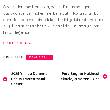
Özetle, deneme bonusları, bahis dünyasında yeni
başlayanlar için mükemmel bir fırsattır. Kullanıcılar, bu
bonusları değerlendirerek kendilerini geliştirebilir ve daha
büyük bahisler için hazırlık yapabilirler. Unutmayın, her
fırsat değerlidir!
deneme bonusu
POSTED UNDER
UNCATEGORIZED
Yazı
2025 Yılında Deneme
Para Sayma Makinesi
Bonusu Veren Yasal
Teknolojisi ve Yenilikler
gezinmesi
Siteler