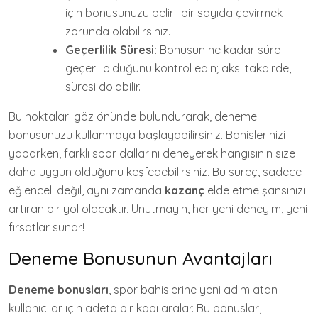
için bonusunuzu belirli bir sayıda çevirmek
zorunda olabilirsiniz.
Geçerlilik Süresi:
Bonusun ne kadar süre
geçerli olduğunu kontrol edin; aksi takdirde,
süresi dolabilir.
Bu noktaları göz önünde bulundurarak, deneme
bonusunuzu kullanmaya başlayabilirsiniz. Bahislerinizi
yaparken, farklı spor dallarını deneyerek hangisinin size
daha uygun olduğunu keşfedebilirsiniz. Bu süreç, sadece
eğlenceli değil, aynı zamanda
kazanç
elde etme şansınızı
artıran bir yol olacaktır. Unutmayın, her yeni deneyim, yeni
fırsatlar sunar!
Deneme Bonusunun Avantajları
Deneme bonusları
, spor bahislerine yeni adım atan
kullanıcılar için adeta bir kapı aralar. Bu bonuslar,