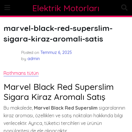
Skip
Elektrik Motorları
to
content
marvel-black-red-superslim-
sigara-kiraz-aromali-satis
Posted on
Temmuz 6, 2025
by
admin
Rothmans tütün
Marvel Black Red Superslim
Sigara Kiraz Aromalı Satış
Bu makalede,
Marvel Black Red Superslim
sigaralarının
kiraz aroması, özellikleri ve satış noktaları hakkında bilgi
verilecektir. Ayrıca, tüketici tercihleri ve ürünün
popülaritesi de ele alınacaktır.