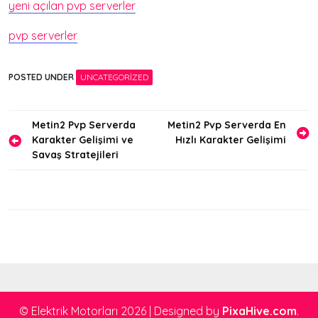
yeni açılan pvp serverler
pvp serverler
POSTED UNDER
UNCATEGORIZED
Yazı
Metin2 Pvp Serverda
Metin2 Pvp Serverda En
Karakter Gelişimi ve
Hızlı Karakter Gelişimi
gezinmesi
Savaş Stratejileri
© Elektrik Motorları 2026
|
Designed by
PixaHive.com
.