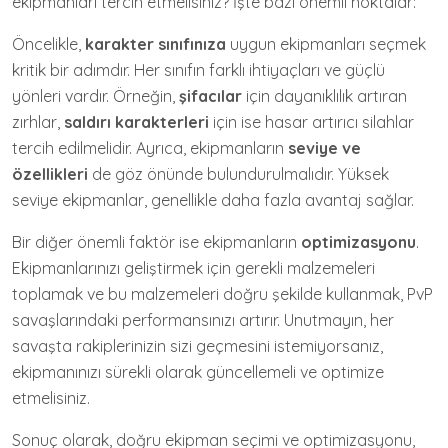
ekipmanları tercih etmelisiniz? İşte bazı önemli noktalar:
Öncelikle,
karakter sınıfınıza
uygun ekipmanları seçmek
kritik bir adımdır. Her sınıfın farklı ihtiyaçları ve güçlü
yönleri vardır. Örneğin,
şifacılar
için dayanıklılık artıran
zırhlar,
saldırı karakterleri
için ise hasar artırıcı silahlar
tercih edilmelidir. Ayrıca, ekipmanların
seviye ve
özellikleri
de göz önünde bulundurulmalıdır. Yüksek
seviye ekipmanlar, genellikle daha fazla avantaj sağlar.
Bir diğer önemli faktör ise ekipmanların
optimizasyonu
.
Ekipmanlarınızı geliştirmek için gerekli malzemeleri
toplamak ve bu malzemeleri doğru şekilde kullanmak, PvP
savaşlarındaki performansınızı artırır. Unutmayın, her
savaşta rakiplerinizin sizi geçmesini istemiyorsanız,
ekipmanınızı sürekli olarak güncellemeli ve optimize
etmelisiniz.
Sonuç olarak, doğru ekipman seçimi ve optimizasyonu,