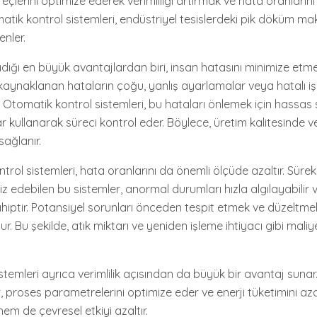
reçlerini optimize ederek verimliliği artırmak ve hata oranların
atik kontrol sistemleri, endüstriyel tesislerdeki pik döküm mak
enler.
dığı en büyük avantajlardan biri, insan hatasını minimize etme
aynaklanan hataların çoğu, yanlış ayarlamalar veya hatalı i
Otomatik kontrol sistemleri, bu hataları önlemek için hassas 
r kullanarak süreci kontrol eder. Böylece, üretim kalitesinde ve 
sağlanır.
trol sistemleri, hata oranlarını da önemli ölçüde azaltır. Sürek
liz edebilen bu sistemler, anormal durumları hızla algılayabili
iptir. Potansiyel sorunları önceden tespit etmek ve düzeltmek
r. Bu şekilde, atık miktarı ve yeniden işleme ihtiyacı gibi maliye
temleri ayrıca verimlilik açısından da büyük bir avantaj sunar.
, proses parametrelerini optimize eder ve enerji tüketimini aza
hem de çevresel etkiyi azaltır.