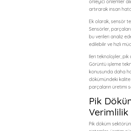
önleyici önlemler al
artırarak insan hatala
Ek olarak, sensör tek
Sensörler, parçaların
bu verileri analiz e
edilebilir ve hızlı m
Ileri teknolojiler, p
Görüntü işleme tekno
konusunda daha hassa
dökümündeki kalite ko
parçaların üretimi s
Pik Döküm
Verimlili
Pik döküm sektöründ