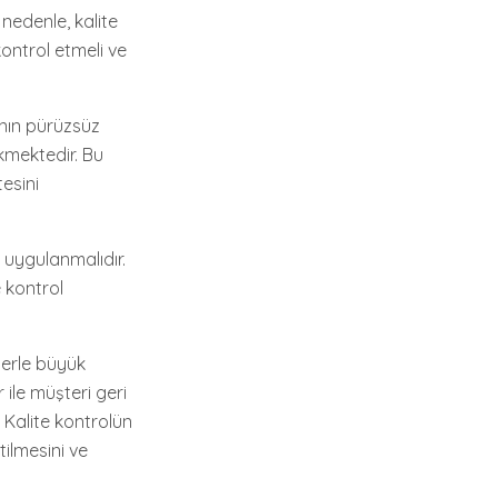
nedenle, kalite
ontrol etmeli ve
ının pürüzsüz
kmektedir. Bu
tesini
i uygulanmalıdır.
e kontrol
lerle büyük
 ile müşteri geri
. Kalite kontrolün
tilmesini ve