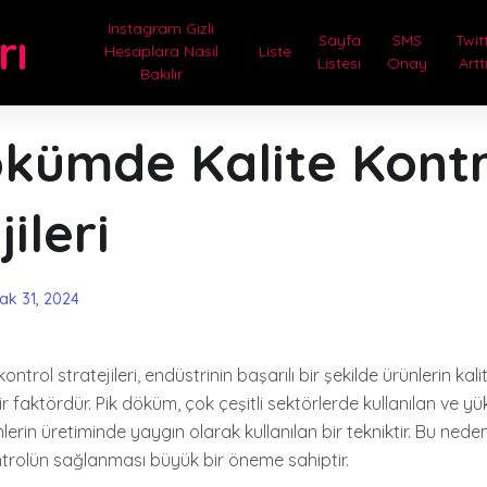
Instagram Gizli
rı
Sayfa
SMS
Twit
Hesaplara Nasıl
Liste
Listesi
Onay
Artt
Bakılır
ökümde Kalite Kontr
ileri
ak 31, 2024
ntrol stratejileri, endüstrinin başarılı bir şekilde ürünlerin kali
ir faktördür. Pik döküm, çok çeşitli sektörlerde kullanılan ve y
erin üretiminde yaygın olarak kullanılan bir tekniktir. Bu neden
ntrolün sağlanması büyük bir öneme sahiptir.