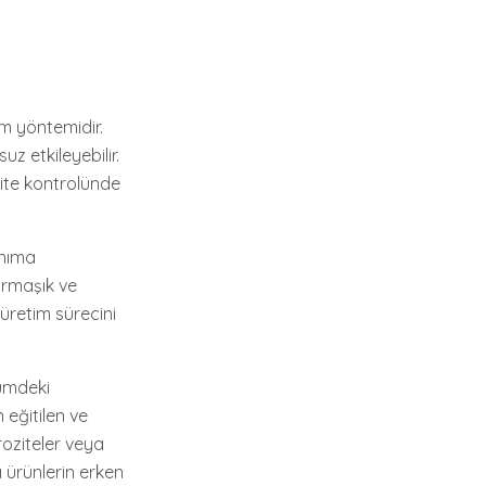
im yöntemidir.
z etkileyebilir.
ite kontrolünde
anıma
karmaşık ve
 üretim sürecini
kümdeki
 eğitilen ve
roziteler veya
ı ürünlerin erken