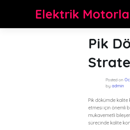
Skip
Elektrik Motorla
to
content
Pik D
Stratej
Posted on
Oc
by
admin
Pik dökümde kalite ko
etmesi için önemli b
mukavemetli bileşenl
sürecinde kalite ko