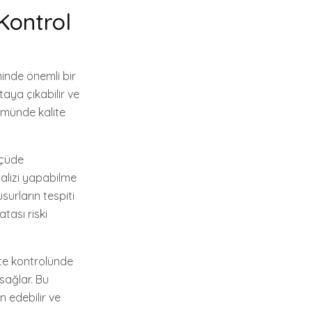
 Kontrol
inde önemli bir
aya çıkabilir ve
kümünde kalite
lçüde
nalizi yapabilme
surların tespiti
atası riski
lite kontrolünde
 sağlar. Bu
 edebilir ve