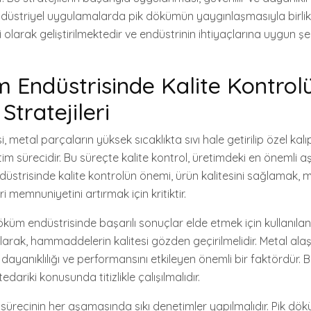
Endüstriyel uygulamalarda pik dökümün yaygınlaşmasıyla birlikt
kli olarak geliştirilmektedir ve endüstrinin ihtiyaçlarına uygun 
 Endüstrisinde Kalite Kontrol
tratejileri
, metal parçaların yüksek sıcaklıkta sıvı hale getirilip özel kal
üretim sürecidir. Bu süreçte kalite kontrol, üretimdeki en öneml
ndüstrisinde kalite kontrolün önemi, ürün kalitesini sağlamak, m
memnuniyetini artırmak için kritiktir.
döküm endüstrisinde başarılı sonuçlar elde etmek için kullanılan
m olarak, hammaddelerin kalitesi gözden geçirilmelidir. Metal ala
 dayanıklılığı ve performansını etkileyen önemli bir faktördür. 
ariki konusunda titizlikle çalışılmalıdır.
m sürecinin her aşamasında sıkı denetimler yapılmalıdır. Pik d