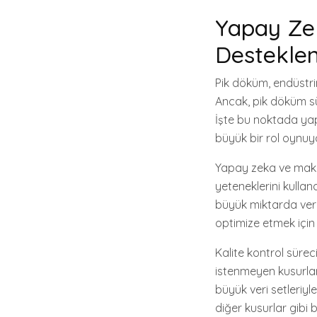
Yapay Ze
Desteklen
Pik döküm, endüstrin
Ancak, pik döküm sür
İşte bu noktada ya
büyük bir rol oynuyo
Yapay zeka ve makin
yeteneklerini kullan
büyük miktarda veriy
optimize etmek için 
Kalite kontrol süre
istenmeyen kusurları
büyük veri setleriyl
diğer kusurlar gibi b