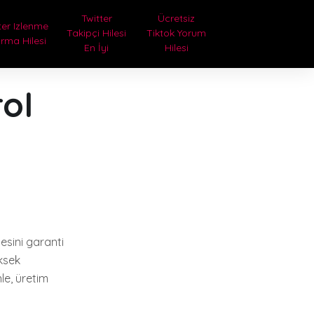
Twitter
Ücretsiz
ter Izlenme
Takipçi Hilesi
Tiktok Yorum
ırma Hilesi
En İyi
Hilesi
ol
tesini garanti
üksek
le, üretim