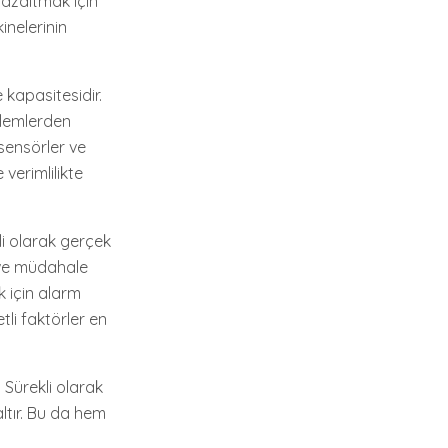
ı azaltmak için
inelerinin
 kapasitesidir.
şlemlerden
sensörler ve
verimlilikte
li olarak gerçek
r ve müdahale
 için alarm
tli faktörler en
 Sürekli olarak
ltır. Bu da hem