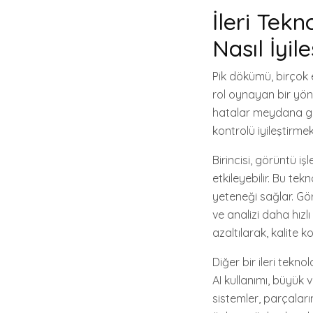
İleri Tekn
Nasıl İyile
Pik dökümü, birçok 
rol oynayan bir yönt
hatalar meydana gele
kontrolü iyileştirmek
Birincisi, görüntü i
etkileyebilir. Bu te
yeteneği sağlar. Gör
ve analizi daha hızlı
azaltılarak, kalite ko
Diğer bir ileri tekn
AI kullanımı, büyük 
sistemler, parçalar