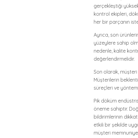
gerçekleştiği yüksek
kontrol ekipleri, dö
her bir parçanın is
Ayrıca, son ürünleri
yüzeylere sahip olm
nedenle, kalite kont
değerlendirmelidir.
Son olarak, müşteri g
Müşterilerin beklenti
süreçleri ve yöntemle
Pik döküm endüstrisi
öneme sahiptir. Doğr
bildirimlerinin dikka
etkili bir şekilde u
müşteri memnuniyeti