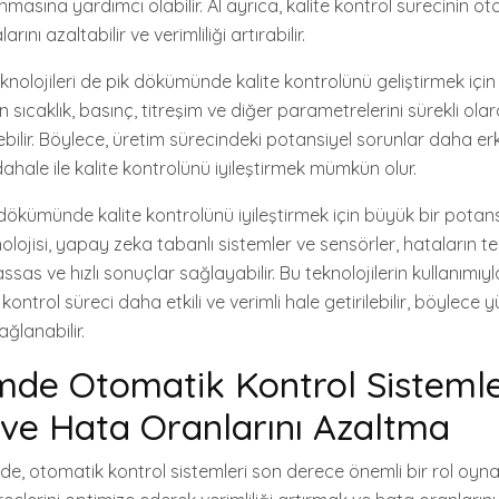
ınmasına yardımcı olabilir. AI ayrıca, kalite kontrol sürecinin
rını azaltabilir ve verimliliği artırabilir.
nolojileri de pik dökümünde kalite kontrolünü geliştirmek için ku
 sıcaklık, basınç, titreşim ve diğer parametrelerini sürekli olara
debilir. Böylece, üretim sürecindeki potansiyel sorunlar daha er
üdahale ile kalite kontrolünü iyileştirmek mümkün olur.
ik dökümünde kalite kontrolünü iyileştirmek için büyük bir potans
lojisi, yapay zeka tabanlı sistemler ve sensörler, hataların tes
s ve hızlı sonuçlar sağlayabilir. Bu teknolojilerin kullanımıyla
ntrol süreci daha etkili ve verimli hale getirilebilir, böylece yü
ağlanabilir.
de Otomatik Kontrol Sistemle
k ve Hata Oranlarını Azaltma
e, otomatik kontrol sistemleri son derece önemli bir rol oyn