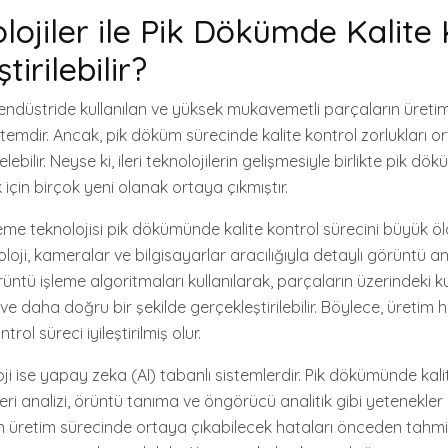
olojiler ile Pik Dökümde Kalite
ştirilebilir?
endüstride kullanılan ve yüksek mukavemetli parçaların üretim
emdir. Ancak, pik döküm sürecinde kalite kontrol zorlukları ort
bilir. Neyse ki, ileri teknolojilerin gelişmesiyle birlikte pik dö
 için birçok yeni olanak ortaya çıkmıştır.
şleme teknolojisi pik dökümünde kalite kontrol sürecini büyük ö
knoloji, kameralar ve bilgisayarlar aracılığıyla detaylı görüntü a
üntü işleme algoritmaları kullanılarak, parçaların üzerindeki ku
 ve daha doğru bir şekilde gerçekleştirilebilir. Böylece, üretim h
ntrol süreci iyileştirilmiş olur.
oloji ise yapay zeka (AI) tabanlı sistemlerdir. Pik dökümünde ka
veri analizi, örüntü tanıma ve öngörücü analitik gibi yetenekler
ın üretim sürecinde ortaya çıkabilecek hataları önceden tahmin