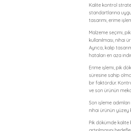
Kalite kontrol strat
standartlarına uygu
tasarımı, erime işlem
Malzeme seçimi, pik
kullanılması, nihai 
Ayrıca, kalıp tasarı
hataları en aza indire
Erime işlemi, pik dö
süresine sahip olma
bir faktördür. Kont
ve son ürünün mekanik 
Son işleme adımları
nihai ürünün yüzey k
Pik dökümde kalite k
artırılmasını hedefle