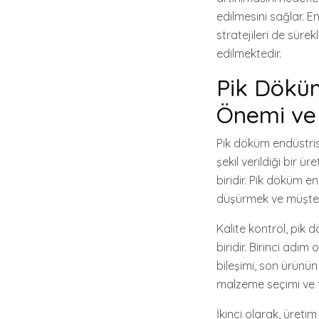
edilmesini sağlar. 
stratejileri de süre
edilmektedir.
Pik Döküm
Önemi ve S
Pik döküm endüstrisi
şekil verildiği bir 
biridir. Pik döküm e
düşürmek ve müşteri 
Kalite kontrol, pik 
biridir. Birinci adı
bileşimi, son ürünün
malzeme seçimi ve ted
İkinci olarak, üreti