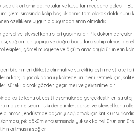
 sıcaklık ortamında, hatalar ve kusurlar meydana gelebilir. Bu 
küm işlemi sırasında kalıp boşluklarının tam olarak dolduğunu k
tenen özelliklere uygun olduğundan emin olmalıdır.
n görsel ve işlevsel kontrolleri yapılmalıdır. Pik döküm parçalar
ası, sağlam bir yapıya ve doğru boyutlara sahip olması gere
rol ekipleri, görsel muayene ve ölçüm araçlarıyla ürünlerin kali
eri bildirimleri dikkate alınmalı ve sürekli iyileştirme stratejiler
lerini karşılayacak daha iyi kalitede ürünler üretmek için, kalit
ri sürekli olarak gözden geçirilmeli ve geliştirilmelidir.
nde kalite kontrol, çeşitli aşamalarda gerçekleştirilen strateji
u malzeme seçimi, sıkı denetimler, görsel ve işlevsel kontroller
te alınması, endüstride başarıyı sağlamak için kritik unsurlardır
ygulanması, pik döküm endüstrisinde yüksek kaliteli ürünlerin üre
nin artmasını sağlar.