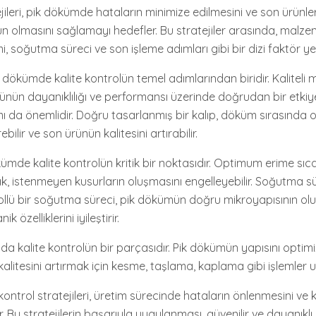
ejileri, pik dökümde hataların minimize edilmesini ve son ürünler
n olmasını sağlamayı hedefler. Bu stratejiler arasında, malzem
i, soğutma süreci ve son işleme adımları gibi bir dizi faktör yer 
 dökümde kalite kontrolün temel adımlarından biridir. Kaliteli 
ürünün dayanıklılığı ve performansı üzerinde doğrudan bir etkiye
mı da önemlidir. Doğru tasarlanmış bir kalıp, döküm sırasında 
bilir ve son ürünün kalitesini artırabilir.
kümde kalite kontrolün kritik bir noktasıdır. Optimum erime sıca
k, istenmeyen kusurların oluşmasını engelleyebilir. Soğutma s
rollü bir soğutma süreci, pik dökümün doğru mikroyapısının ol
özelliklerini iyileştirir.
 da kalite kontrolün bir parçasıdır. Pik dökümün yapısını opti
alitesini artırmak için kesme, taşlama, kaplama gibi işlemler u
ontrol stratejileri, üretim sürecinde hataların önlenmesini ve k
r. Bu stratejilerin başarıyla uygulanması, güvenilir ve dayanıklı