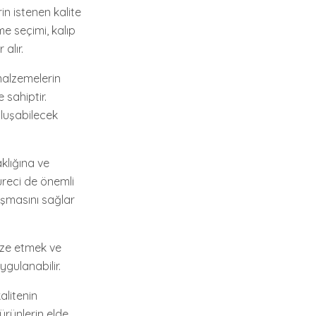
in istenen kalite
e seçimi, kalıp
alır.
malzemelerin
 sahiptir.
oluşabilecek
klığına ve
üreci de önemli
uşmasını sağlar
mize etmek ve
ygulanabilir.
alitenin
 ürünlerin elde