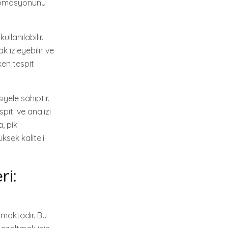
 otomasyonunu
llanılabilir.
k izleyebilir ve
ken tespit
iyele sahiptir.
piti ve analizi
, pik
ksek kaliteli
ri:
amaktadır. Bu