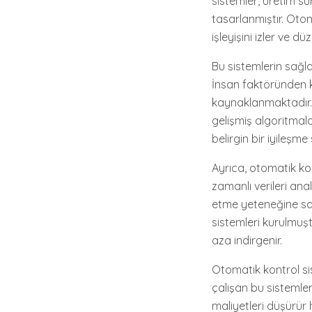
sistemler, üretim sü
tasarlanmıştır. Otom
işleyişini izler ve düz
Bu sistemlerin sağla
İnsan faktöründen k
kaynaklanmaktadır. 
gelişmiş algoritmala
belirgin bir iyileşme 
Ayrıca, otomatik kon
zamanlı verileri ana
etme yeteneğine sah
sistemleri kurulmuştu
aza indirgenir.
Otomatik kontrol sis
çalışan bu sistemler
maliyetleri düşürür 