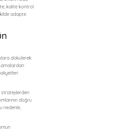
e, kalite kontrol
şekilde adapte
ün
ıplara dökülerek
i aşamalardan
aliyetleri
 stratejilerden
şımlarının doğru
Bu nedenle,
ökümün