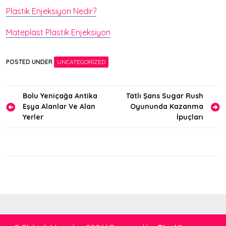
Plastik Enjeksiyon Nedir?
Mateplast Plastik Enjeksiyon
POSTED UNDER
UNCATEGORIZED
Yazı
Bolu Yeniçağa Antika
Tatlı Şans Sugar Rush
Eşya Alanlar Ve Alan
Oyununda Kazanma
gezinmesi
Yerler
İpuçları