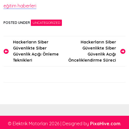
eğitim haberleri
POSTED UNDER
UNCATEGORIZED
Yazı
Hackerların Siber
Hackerların Siber
Güvenlikte Siber
Güvenlikte Siber
gezinmesi
Güvenlik Açığı Önleme
Güvenlik Açığı
Teknikleri
Önceliklendirme Süreci
© Elektrik Motorları 2026
|
Designed by
PixaHive.com
.