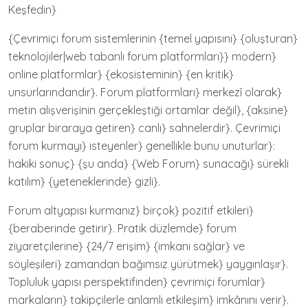
Keşfedin}
{Çevrimiçi forum sistemlerinin {temel yapısını} {oluşturan}
teknolojiler|web tabanlı forum platformları}} modern}
online platformlar} {ekosisteminin} {en kritik}
unsurlarındandır}. Forum platformları} merkezî olarak}
metin alışverişinin gerçekleştiği ortamlar değil}, {aksine}
gruplar biraraya getiren} canlı} sahnelerdir}. Çevrimiçi
forum kurmayı} isteyenler} genellikle bunu unuturlar}:
hakiki sonuç} {şu anda} {Web Forum} sunacağı} sürekli
katılım} {yeteneklerinde} gizli}.
Forum altyapısı kurmanız} birçok} pozitif etkileri}
{beraberinde getirir}. Pratik düzlemde} forum
ziyaretçilerine} {24/7 erişim} {imkanı sağlar} ve
söyleşileri} zamandan bağımsız yürütmek} yaygınlaşır}.
Topluluk yapısı perspektifinden} çevrimiçi forumlar}
markaların} takipçilerle anlamlı etkileşim} imkânını verir}.