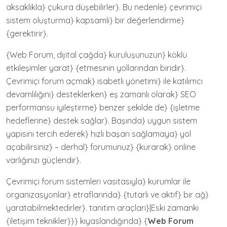
aksaklıkla} çukura düşebilirler}. Bu nedenle} çevrimiçi
sistem oluşturma} kapsamlı} bir değerlendirme}
{gerektirir}.
{Web Forum, dijital çağda} kuruluşunuzun} köklü
etkileşimler yarat} {etmesinin yollarından biridir}.
Çevrimiçi forum açmak} isabetli yönetimi} ile katılımcı
devamlılığını} desteklerken} eş zamanlı olarak} SEO
performansu iyileştirme} benzer şekilde de} {işletme
hedeflerine} destek sağlar}. Başında} uygun sistem
yapısını tercih ederek} hızlı başarı sağlamaya} yol
açabilirsiniz} – derhal} forumunuz} {kurarak} online
varlığınızı güçlendir}.
Çevrimiçi forum sistemleri vasıtasıyla} kurumlar ile
organizasyonlar} etraflarında} {tutarlı ve aktif} bir ağ}
yaratabilmektedirler}. tanıtım araçları}|Eski zamankı
{iletişim teknikler}}} kıyaslandığında} {
Web Forum