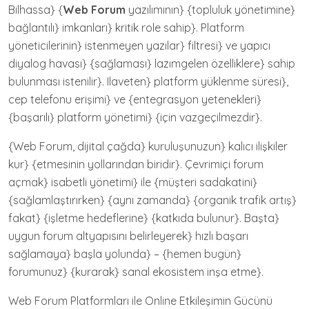
Bilhassa} {
Web Forum
yazılımının} {topluluk yönetimine}
bağlantılı} imkanları} kritik role sahip}. Platform
yöneticilerinin} istenmeyen yazılar} filtresi} ve yapıcı
diyalog havası} {sağlaması} lazımgelen özelliklere} sahip
bulunması istenilir}. Ilaveten} platform yüklenme süresi},
cep telefonu erişimi} ve {entegrasyon yetenekleri}
{başarılı} platform yönetimi} {için vazgeçilmezdir}.
{Web Forum, dijital çağda} kuruluşunuzun} kalıcı ilişkiler
kur} {etmesinin yollarından biridir}. Çevrimiçi forum
açmak} isabetli yönetimi} ile {müşteri sadakatini}
{sağlamlaştırırken} {aynı zamanda} {organik trafik artış}
fakat} {işletme hedeflerine} {katkıda bulunur}. Başta}
uygun forum altyapısını belirleyerek} hızlı başarı
sağlamaya} başla yolunda} – {hemen bugün}
forumunuz} {kurarak} sanal ekosistem inşa etme}.
Web Forum Platformları ile Online Etkileşimin Gücünü