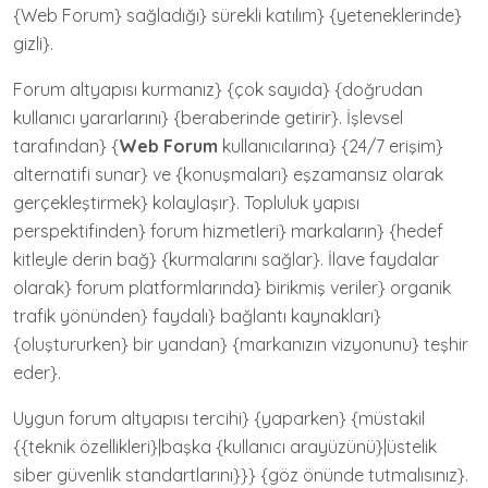
{Web Forum} sağladığı} sürekli katılım} {yeteneklerinde}
gizli}.
Forum altyapısı kurmanız} {çok sayıda} {doğrudan
kullanıcı yararlarını} {beraberinde getirir}. İşlevsel
tarafından} {
Web Forum
kullanıcılarına} {24/7 erişim}
alternatifi sunar} ve {konuşmaları} eşzamansız olarak
gerçekleştirmek} kolaylaşır}. Topluluk yapısı
perspektifinden} forum hizmetleri} markaların} {hedef
kitleyle derin bağ} {kurmalarını sağlar}. İlave faydalar
olarak} forum platformlarında} birikmiş veriler} organik
trafik yönünden} faydalı} bağlantı kaynakları}
{oluştururken} bir yandan} {markanızın vizyonunu} teşhir
eder}.
Uygun forum altyapısı tercihi} {yaparken} {müstakil
{{teknik özellikleri}|başka {kullanıcı arayüzünü}|üstelik
siber güvenlik standartlarını}}} {göz önünde tutmalısınız}.