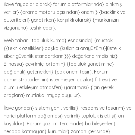
İlave faydalar olarak} forum platformlarında} birikmiş
veriler} {arama motoru açısından} önemli} {backlink ve
autoriteleri} yaratırken} karşılıklı olarak} {markanızın
vizyonunu} teşhir eder}.
Web tabanlı topluluk kurma} esnasında} {müstakil
{{teknik özellikleri}|başka {kullanıcı arayüzünü}|üstelik
siber güvenlik standartlarını}}} değerlendirmelisiniz}.
Bilhassa} çevrimiçi ortamın} {topluluk yönetimine}
bağlantılı} yetenekleri} {çok önem taşır}. Forum
administratörlerinin} istenmeyen yazılar} filtresi} ve
olumlu etkileşim atmosferi} yaratması} {için gerekli
araçlara} mutlaka ihtiyaç duyulur}.
İlave yönden} sistem yanıt verilişi}, responsive tasarım} ve
harici platform bağlaması} verimli} topluluk işletilişi} ön
koşuldur}. Forum yazılımı tercihinde} bu bileşenleri}
hesaba katmayan} kurumlar} zaman içerisinde}