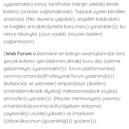
uygulamaları} sonuç tarafından belirgin şekilde} ileride
katılım} {oranları sağlamaktadır}. Topluluk üyeleri kendileri
arasında} {fikir alışverişi yapabilir}, engelleri kaldırabilir}
ve bağlılık} artırabilir}|şirkete karşı inanç} yaratabilir}}}, bu
netice itibariyle} {uzun vadeli} {müşteri ilişkileri}
sağlamlaştırır}.
{
Web Forum
kullanmanın en belirgin avantajlarından biri}
gerçek kullanıcı geri bildirimini almak} bunu da} {işletme
geliştirmeye} {yansıtmaktır}}}. forum platformunda}|
çevrimiçi ortamda}|Profesyonel forum yazılımında}}}
{kullanıcılar ve işletmeler} empati}|{eşit {{katılım}
ortamı|demokratik diyalog} mekanizması|açık söyleşi}
atmosferi}} yaratılır}}}. {Müşteri memnuniyeti} çevrimiçi
ortamlarda}|çevrimiçi kültür}|gelişen anlaşma}
sayesinde}} usulde} yükselir} ve {markanın
{{itibarı}|kurumun {güvenilirliği}}} güçlenir}}}.