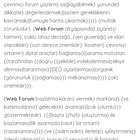
çevrimiçi forum yazılımı} sağlayabilmek} yönünde}
dikkatle} değerlendirmek}|sistem gerekliliklerini
kavramak}|tümüyle harita çıkarmak}}}}} {mutlak
zorunludur}. {
Web Forum
altyapısında} ziyaretçi
tatmini}, çoklu cihaz desteği}, {veri güvenliği} ve idari
olanakları} {son derece önemlidir}. İlaveten} çevrimiçi
ortamın} dijital araçlar} bağlantısı}|{arama motorları
{{tarafından {{doğru {{şekilde} indekslenmesi|çekişe
alınması|taranması}}|SEO ayarlanması}|organik
{görünürlük {{sağlaması}}} mekanizması}}}} çok}
önemlidir}}}.
{
Web Forum
başlatma kararı} vermek} markanız} {ve
katılımcılarınız} gelecekte} avantajlı}|çok {olumlu}}}
göstermektedir}. {{{Başta {{hızlı} {oluşturma} ile
başlamanız|İlk aşamada basit} bir ortam}
{tasarlamanız}}} {ve {{adım adım} ilerletip} iyileştirmeniz}
{ideal yaklaşım}}}, bunun {{yanı sıra}}} ilk baştan}