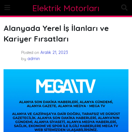
Skip
Elektrik Motorları
to
content
Alanyada Yerel İş İlanları ve
Kariyer Fırsatları
Posted on
Aralık 21, 2023
by
admin