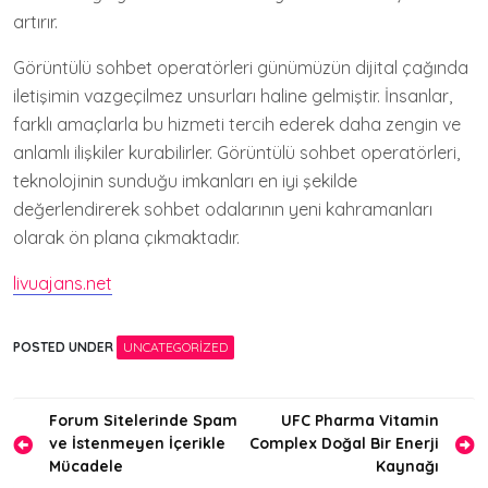
artırır.
Görüntülü sohbet operatörleri günümüzün dijital çağında
iletişimin vazgeçilmez unsurları haline gelmiştir. İnsanlar,
farklı amaçlarla bu hizmeti tercih ederek daha zengin ve
anlamlı ilişkiler kurabilirler. Görüntülü sohbet operatörleri,
teknolojinin sunduğu imkanları en iyi şekilde
değerlendirerek sohbet odalarının yeni kahramanları
olarak ön plana çıkmaktadır.
livuajans.net
POSTED UNDER
UNCATEGORIZED
Yazı
Forum Sitelerinde Spam
UFC Pharma Vitamin
ve İstenmeyen İçerikle
Complex Doğal Bir Enerji
gezinmesi
Mücadele
Kaynağı