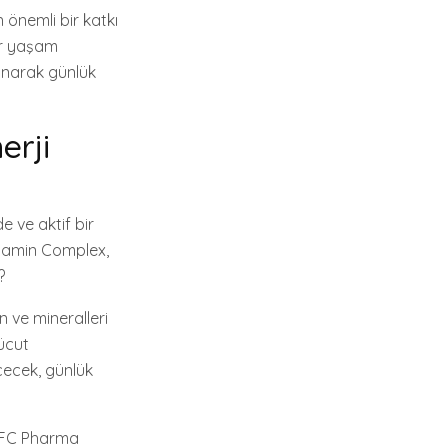
 önemli bir katkı
bir yaşam
lanarak günlük
erji
e ve aktif bir
tamin Complex,
?
 ve mineralleri
vücut
içecek, günlük
. UFC Pharma