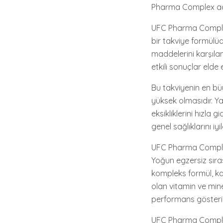
Pharma Complex adlı
UFC Pharma Complex
bir takviye formülü
maddelerini karşılama
etkili sonuçlar elde e
Bu takviyenin en büy
yüksek olmasıdır. Yan
eksikliklerini hızla g
genel sağlıklarını iyile
UFC Pharma Complex 
Yoğun egzersiz sıra
kompleks formül, ka
olan vitamin ve mine
performans gösterir
UFC Pharma Complex 