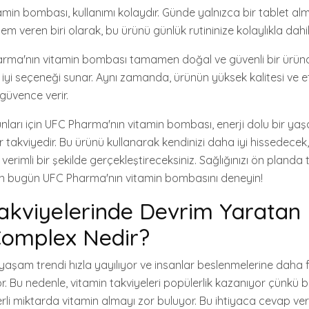
in bombası, kullanımı kolaydır. Günde yalnızca bir tablet alma
m veren biri olarak, bu ürünü günlük rutininize kolaylıkla dahil 
ma'nın vitamin bombası tamamen doğal ve güvenli bir üründür
iyi seçeneği sunar. Aynı zamanda, ürünün yüksek kalitesi ve et
güvence verir.
unları için UFC Pharma'nın vitamin bombası, enerji dolu bir ya
 takviyedir. Bu ürünü kullanarak kendinizi daha iyi hissedecek
a verimli bir şekilde gerçekleştireceksiniz. Sağlığınızı ön pland
için bugün UFC Pharma'nın vitamin bombasını deneyin!
akviyelerinde Devrim Yaratan
omplex Nedir?
ı yaşam trendi hızla yayılıyor ve insanlar beslenmelerine daha
 Bu nedenle, vitamin takviyeleri popülerlik kazanıyor çünkü bi
li miktarda vitamin almayı zor buluyor. Bu ihtiyaca cevap ver