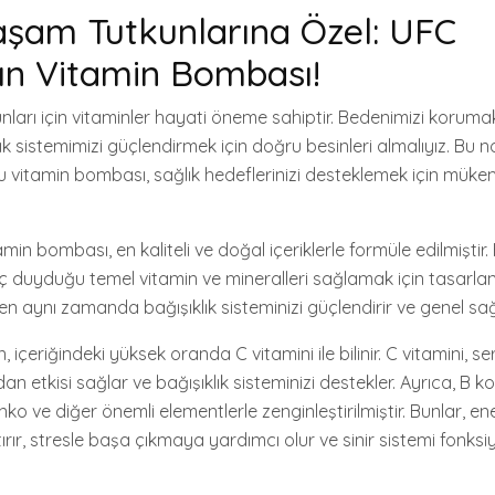
Yaşam Tutkunlarına Özel: UFC
ın Vitamin Bombası!
nları için vitaminler hayati öneme sahiptir. Bedenimizi korumak
ık sistemimizi güçlendirmek için doğru besinleri almalıyız. Bu
vitamin bombası, sağlık hedeflerinizi desteklemek için müke
in bombası, en kaliteli ve doğal içeriklerle formüle edilmiştir.
 duyduğu temel vitamin ve mineralleri sağlamak için tasarlanmı
ken aynı zamanda bağışıklık sisteminizi güçlendirir ve genel sağl
içeriğindeki yüksek oranda C vitamini ile bilinir. C vitamini, se
n etkisi sağlar ve bağışıklık sisteminizi destekler. Ayrıca, B 
inko ve diğer önemli elementlerle zenginleştirilmiştir. Bunlar, ene
rır, stresle başa çıkmaya yardımcı olur ve sinir sistemi fonksiy