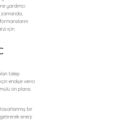
rine yardımcı
ynı zamanda,
formanslarını
zı için
C
lan talep
için endişe verici
ormülü ön plana
 tasarlanmış bir
getirerek enerji