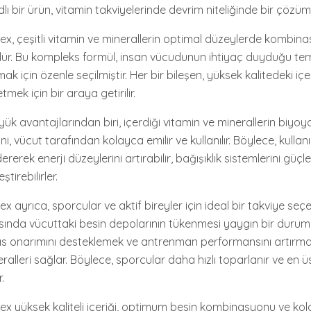
 bir ürün, vitamin takviyelerinde devrim niteliğinde bir çözüm
, çeşitli vitamin ve minerallerin optimal düzeylerde kombin
dür. Bu kompleks formül, insan vücudunun ihtiyaç duyduğu te
k için özenle seçilmiştir. Her bir bileşen, yüksek kalitedeki içeri
tmek için bir araya getirilir.
ük avantajlarından biri, içerdiği vitamin ve minerallerin biyoy
i, vücut tarafından kolayca emilir ve kullanılır. Böylece, kullanı
idererek enerji düzeylerini artırabilir, bağışıklık sistemlerini güçle
ştirebilirler.
ayrıca, sporcular ve aktif bireyler için ideal bir takviye seçe
sında vücuttaki besin depolarının tükenmesi yaygın bir durum
s onarımını desteklemek ve antrenman performansını artırmak
ralleri sağlar. Böylece, sporcular daha hızlı toparlanır ve en 
.
yüksek kaliteli içeriği, optimum besin kombinasyonu ve kolay