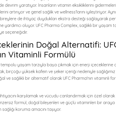
de devrim yaratıyor. İnsanların vitamin eksikliklerini gidermele
erini artırıyor ve genel sağlık ve wellness'larını iyileştiriyor. A
 bireylere de ihtiyaç duydukları ekstra desteği sağlayarak per
e yardımcı oluyor. UFC Pharma Complex, sağlıklı bir yaşam tar
e seçeneğidir.
ceklerinin Doğal Alternatifi: UF
n Vitaminli Formülü
mpolu yaşam tarzıyla başa çıkmak için enerji içeceklerine o
ak, birçoğu yüksek kafein ve şeker içeriği nedeniyle sağlığımız 
doğal ve sağlıklı bir alternatif olarak UFC Pharma'nın vitaminli f
ihtiyacını karşılamak ve vücudu canlandırmak için özel olarak
zersiz formül, doğal bileşenleri ve güçlü vitaminleri bir araya 
ken sağlığı koruma amacını taşıyor.