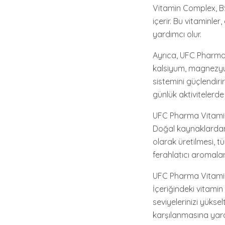
Vitamin Complex, B5 
içerir. Bu vitaminle
yardımcı olur.
Ayrıca, UFC Pharma 
kalsiyum, magnezyum,
sistemini güçlendiri
günlük aktivitelerd
UFC Pharma Vitamin 
Doğal kaynaklardan e
olarak üretilmesi, t
ferahlatıcı aromalar
UFC Pharma Vitamin 
İçeriğindeki vitamin
seviyelerinizi yüksel
karşılanmasına yardı