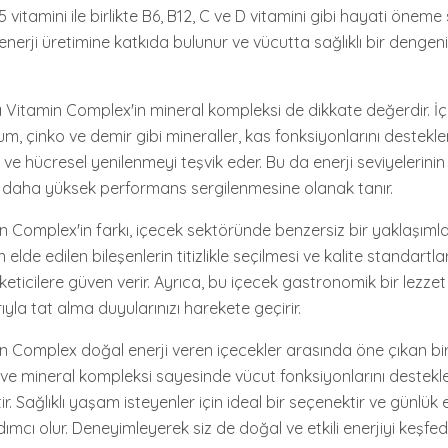
vitamini ile birlikte B6, B12, C ve D vitamini gibi hayati öneme 
r, enerji üretimine katkıda bulunur ve vücutta sağlıklı bir deng
Vitamin Complex'in mineral kompleksi de dikkate değerdir. İç
 çinko ve demir gibi mineraller, kas fonksiyonlarını destekler,
r ve hücresel yenilenmeyi teşvik eder. Bu da enerji seviyelerini
e daha yüksek performans sergilenmesine olanak tanır.
Complex'in farkı, içecek sektöründe benzersiz bir yaklaşımla 
lde edilen bileşenlerin titizlikle seçilmesi ve kalite standartl
üketicilere güven verir. Ayrıca, bu içecek gastronomik bir lezze
ıyla tat alma duyularınızı harekete geçirir.
Complex doğal enerji veren içecekler arasında öne çıkan bir
 ve mineral kompleksi sayesinde vücut fonksiyonlarını destekle
tir. Sağlıklı yaşam isteyenler için ideal bir seçenektir ve günlük e
mcı olur. Deneyimleyerek siz de doğal ve etkili enerjiyi keşfedeb