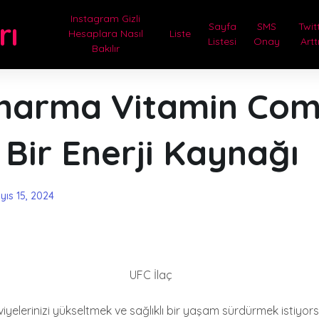
Instagram Gizli
rı
Sayfa
SMS
Twit
Hesaplara Nasıl
Liste
Listesi
Onay
Artt
Bakılır
harma Vitamin Com
Bir Enerji Kaynağı
yıs 15, 2024
UFC İlaç
viyelerinizi yükseltmek ve sağlıklı bir yaşam sürdürmek istiyor