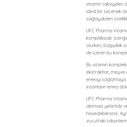
vitamin takviyeleri 
ideal bir seçenek o
sağlayabilen özelli
UFC Pharma Vitamin 
kompleksidir. İçeriğ
olurken, bağışıklık 
de içeren bu kompleks
Bu vitamin kompleksi
ekstraktlar, meyve 
enerjiyi sağlamaya
insanların enerji dol
UFC Pharma Vitamin 
alınması yeterlidir 
hissedebilirsiniz. Ay
vücuttaki toksinleri