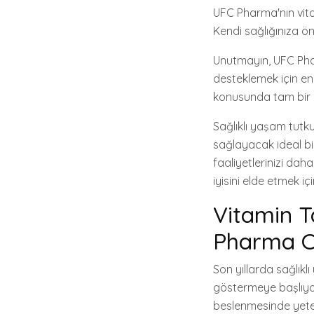
UFC Pharma'nın vitam
Kendi sağlığınıza öne
Unutmayın, UFC Phar
desteklemek için en 
konusunda tam bir 
Sağlıklı yaşam tutk
sağlayacak ideal bir
faaliyetlerinizi dah
iyisini elde etmek 
Vitamin T
Pharma C
Son yıllarda sağlıkl
göstermeye başlıyor.
beslenmesinde yeter