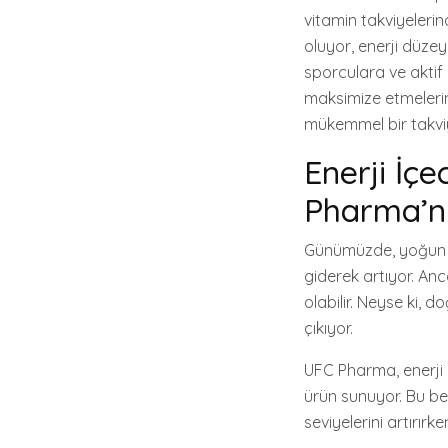
vitamin takviyelerin
oluyor, enerji düzeyl
sporculara ve aktif
maksimize etmelerin
mükemmel bir takviy
Enerji İçe
Pharma’nı
Günümüzde, yoğun te
giderek artıyor. Anc
olabilir. Neyse ki, 
çıkıyor.
UFC Pharma, enerji 
ürün sunuyor. Bu ben
seviyelerini artırır