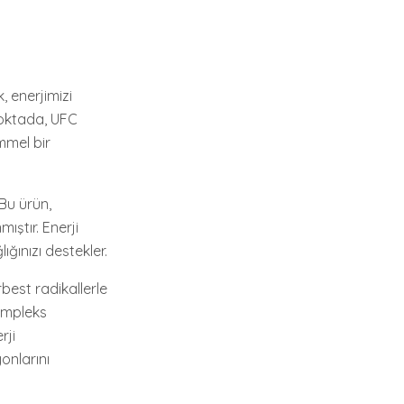
, enerjimizi
 noktada, UFC
mmel bir
 Bu ürün,
ştır. Enerji
ığınızı destekler.
rbest radikallerle
kompleks
rji
onlarını