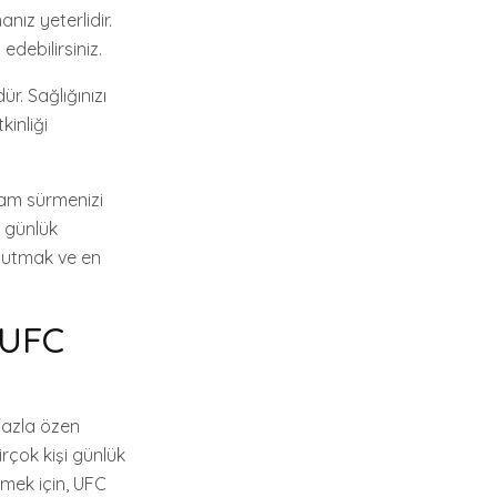
nız yeterlidir.
edebilirsiniz.
. Sağlığınızı
kinliği
şam sürmenizi
, günlük
a tutmak ve en
 UFC
 fazla özen
rçok kişi günlük
mek için, UFC