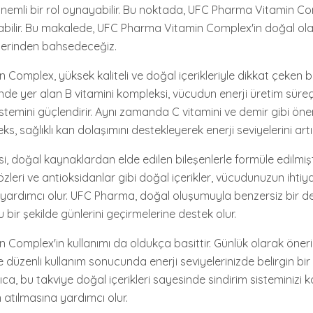
önemli bir rol oynayabilir. Bu noktada, UFC Pharma Vitamin Com
labilir. Bu makalede, UFC Pharma Vitamin Complex'in doğal ola
klerinden bahsedeceğiz.
Complex, yüksek kaliteli ve doğal içerikleriyle dikkat çeken b
inde yer alan B vitamini kompleksi, vücudun enerji üretim süre
sistemini güçlendirir. Aynı zamanda C vitamini ve demir gibi önem
, sağlıklı kan dolaşımını destekleyerek enerji seviyelerini artır
, doğal kaynaklardan elde edilen bileşenlerle formüle edilmiştir
özleri ve antioksidanlar gibi doğal içerikler, vücudunuzun iht
 yardımcı olur. UFC Pharma, doğal oluşumuyla benzersiz bir 
u bir şekilde günlerini geçirmelerine destek olur.
Complex'in kullanımı da oldukça basittir. Günlük olarak öner
ve düzenli kullanım sonucunda enerji seviyelerinizde belirgin bir 
rıca, bu takviye doğal içerikleri sayesinde sindirim sisteminizi 
n atılmasına yardımcı olur.