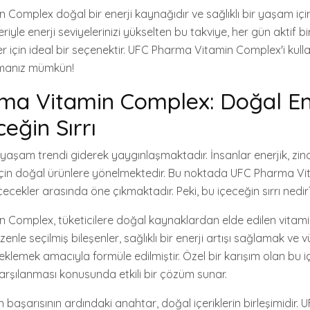
Complex doğal bir enerji kaynağıdır ve sağlıklı bir yaşam için
eriyle enerji seviyelerinizi yükselten bu takviye, her gün aktif 
r için ideal bir seçenektir. UFC Pharma Vitamin Complex'i kul
atmanız mümkün!
ma Vitamin Complex: Doğal En
eğin Sırrı
yaşam trendi giderek yaygınlaşmaktadır. İnsanlar enerjik, zind
in doğal ürünlere yönelmektedir. Bu noktada UFC Pharma Vi
çecekler arasında öne çıkmaktadır. Peki, bu içeceğin sırrı nedir
Complex, tüketicilere doğal kaynaklardan elde edilen vitamin
zenle seçilmiş bileşenler, sağlıklı bir enerji artışı sağlamak ve 
eklemek amacıyla formüle edilmiştir. Özel bir karışım olan bu 
karşılanması konusunda etkili bir çözüm sunar.
in başarısının ardındaki anahtar, doğal içeriklerin birleşimidir