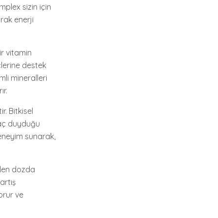
plex sizin için
rak enerji
ir vitamin
çlerine destek
li mineralleri
ır.
. Bitkisel
iyaç duyduğu
deneyim sunarak,
ilen dozda
artış
korur ve