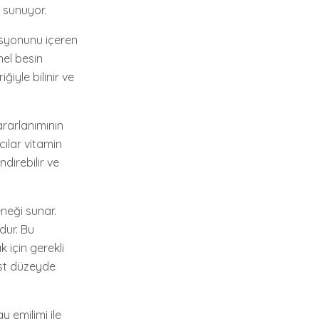
 sunuyor.
asyonunu içeren
mel besin
ğiyle bilinir ve
ararlanımının
cılar vitamin
ndirebilir ve
neği sunar.
dur. Bu
 için gerekli
üst düzeyde
 emilimi ile