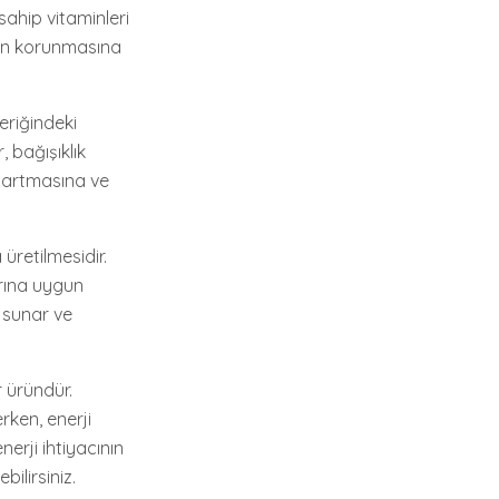
sahip vitaminleri
enin korunmasına
eriğindeki
 bağışıklık
n artmasına ve
üretilmesidir.
arına uygun
t sunar ve
 üründür.
rken, enerji
nerji ihtiyacının
ilirsiniz.