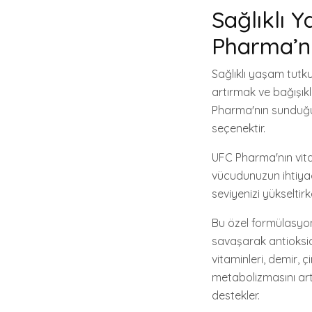
Sağlıklı 
Pharma’n
Sağlıklı yaşam tutku
artırmak ve bağışıkl
Pharma'nın sunduğu 
seçenektir.
UFC Pharma'nın vitam
vücudunuzun ihtiyaç
seviyenizi yükseltir
Bu özel formülasyon, 
savaşarak antioksida
vitaminleri, demir, ç
metabolizmasını artı
destekler.